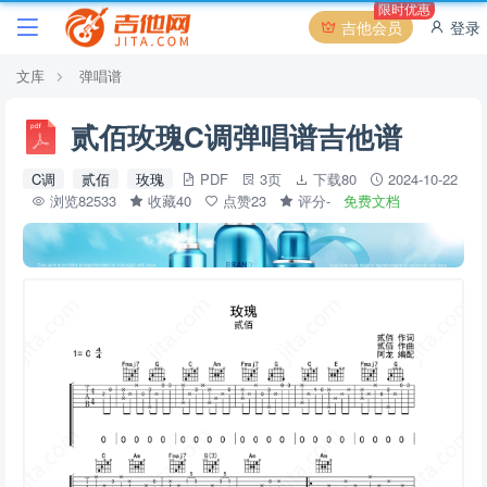
限时优惠
吉他会员
登录
文库
弹唱谱
贰佰玫瑰C调弹唱谱吉他谱
C调
贰佰
玫瑰
PDF
3页
下载80
2024-10-22
浏览82533
收藏40
点赞23
评分-
免费文档