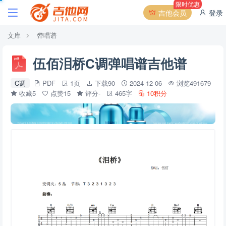
限时优惠
吉他会员
登录
文库
弹唱谱
伍佰泪桥C调弹唱谱吉他谱
C调
PDF
1页
下载90
2024-12-06
浏览491679
收藏5
点赞15
评分-
465字
10积分