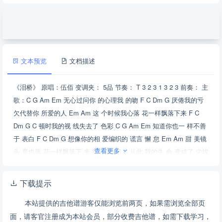
文本预览
文档描述
《泪桥》 原唱：伍佰 变调夹： 5品 节奏： T 3 2 3 1 3 2 3 前奏： 主
歌：C G Am Em 无心过问你 的心理我 的吻 F C Dm G 厌倦我的亏
欠代替你 所爱的人 Em Am 这 个时候我心落 花一样飘落下来 F C
Dm G C 顿时我的视 线失去了 色彩 C G Am Em 知道你也一 样不善
于 表白 F C Dm G 想像你的相 爱编织的 谎言 懈 怠 Em Am 甜 美镜
查看更多
头 竟也落 花一样飘落下 来 F C Dm G C 从此 我的生 命 变成了 尘埃
Em Am 寂寞的人 总 是习惯寂 寞的安稳 F C Dm G 至少我们直 线曾
经交 叉过 Am Em F G C 就像站在烈 日骄阳大 桥上 Am Em F G C
下载提示
眼泪狂奔滴 落在我的 脸庞 Title B A T 4 4 × 30 313 × 13 0 × 3 0
本站提供的吉他谱游客仅能浏览前两页，如果需浏览全部页
355 × × × × × 3 5 5 5 × 3 111 2 × × × 030 × 3 S C G/B Am Em G
面，请客官注册成为本站会员，部分收费吉他谱，如需下载学习，
Dm7 G\Q–öWúx@T NÖ 72