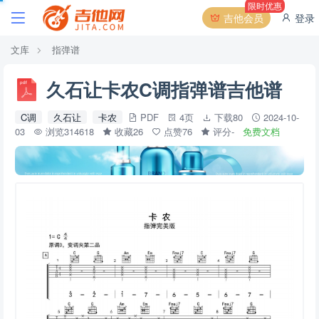
限时优惠
吉他会员
登录
文库
指弹谱
久石让卡农C调指弹谱吉他谱
C调
久石让
卡农
PDF
4页
下载80
2024-10-
03
浏览314618
收藏26
点赞76
评分-
免费文档