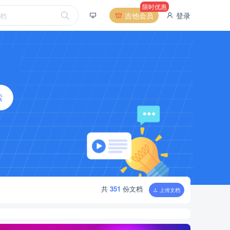
限时优惠
吉他会员
登录
索
米饭**
2026-08-07 19:56:09
下载
《王菲如愿G调弹唱谱吉他谱》
共
351
份文档
上传文档
小斗 Չ*****
2026-08-07 18:40:57
下载
《胡夏那些年C调弹唱谱吉他
谱》