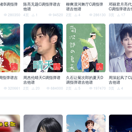
者B调指弹
陈亮无题C调指弹谱吉
柳爽漠河舞厅C调指弹
邓丽君月亮代
他谱
谱吉他谱
C调指弹谱吉
280350
4页
1
94520
2页
4
286130
3页
17
调指弹谱吉
周杰伦晴天C调指弹谱
久石让菊次郎的夏天D
周深起风了C
吉他谱
调指弹谱吉他谱
吉他谱
320661
2页
20
684000
2页
5
197470
3页
4