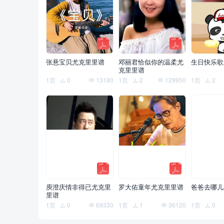
张悬宝贝尤克里里谱
邓丽君恰似你的温柔尤
生日快乐歌
克里里谱
1页
0
13180
1页
2
129950
1页
2
庾澄庆情非得已尤克里
罗大佑童年尤克里里谱
爸爸去哪儿
里谱
1页
0
69330
1页
1
36120
1页
0