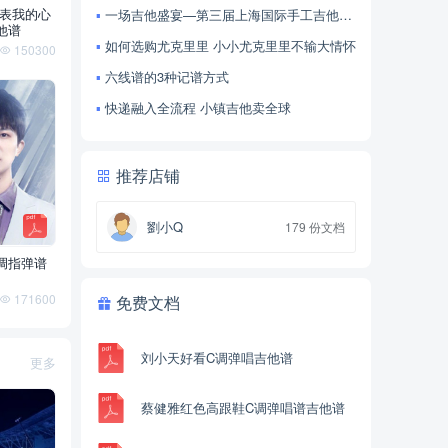
表我的心
一场吉他盛宴—第三届上海国际手工吉他展举办
1️**
2026-08-06 18:57:43
他谱
下载
《周杰伦晴天C调指弹谱吉他
如何选购尤克里里 小小尤克里里不输大情怀
150300
谱》
六线谱的3种记谱方式
愿*
2026-08-06 11:50:17
快递融入全流程 小镇吉他卖全球
下载
《蔡健雅红色高跟鞋C调弹唱谱
吉他谱》
推荐店铺
soph*****
2026-08-03 22:07:17
下载
《陈奕迅不要说话G调弹唱谱吉
他谱》
劉小Q
179 份文档
调指弹谱
soph*****
2026-08-03 22:05:46
下载
《久石让卡农C调指弹谱吉他
171600
免费文档
谱》
^_**
2026-08-03 21:27:33
刘小天好看C调弹唱吉他谱
更多
下载
《孙燕姿遇见C调弹唱谱吉他
谱》
蔡健雅红色高跟鞋C调弹唱谱吉他谱
王*
2026-08-01 11:27:47