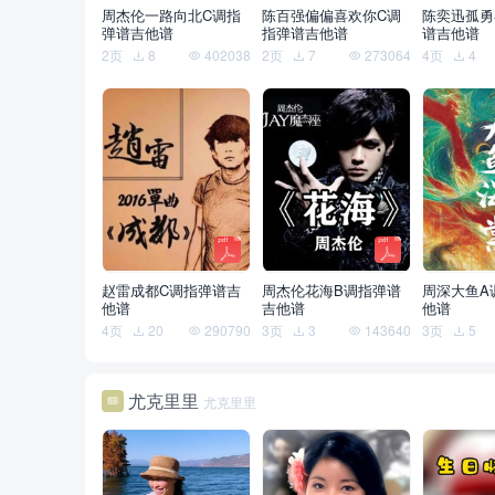
周杰伦一路向北C调指
陈百强偏偏喜欢你C调
陈奕迅孤勇
弹谱吉他谱
指弹谱吉他谱
谱吉他谱
2页
8
402038
2页
7
273064
4页
4
赵雷成都C调指弹谱吉
周杰伦花海B调指弹谱
周深大鱼A
他谱
吉他谱
他谱
4页
20
290790
3页
3
143640
3页
5
尤克里里
尤克里里