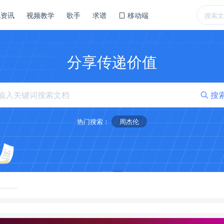
他资讯
视频教学
歌手
求谱
移动端
分享传递价值
搜
热门搜索：
周杰伦
09-19