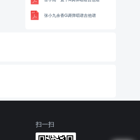
张小九余香G调弹唱谱吉他谱
扫一扫