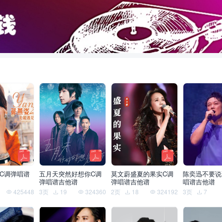
C调弹唱谱
五月天突然好想你C调
莫文蔚盛夏的果实C调
陈奕迅不要说
弹唱谱吉他谱
弹唱谱吉他谱
唱谱吉他谱
425448
3页
19
324360
2页
18
324192
3页
7