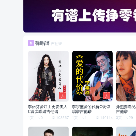
弹唱谱
吉他谱
李丽芬爱江山更爱美人
李宗盛爱的代价C调弹
孙燕姿遇见
C调弹唱谱吉他谱
唱谱吉他谱
吉他谱
1页
0
108567
1页
1
140114
3页
29