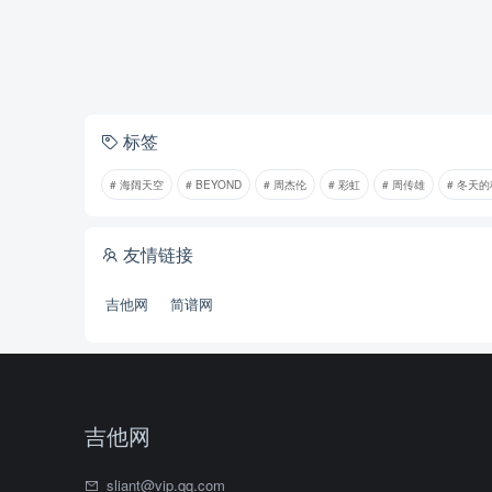
标签
# 海阔天空
# BEYOND
# 周杰伦
# 彩虹
# 周传雄
# 冬天
友情链接
吉他网
简谱网
吉他网
sliant@vip.qq.com