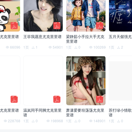
尤克里里谱
王菲我愿意尤克里里谱
梁静茹小手拉大手尤克
五月天倔强尤
里里谱
66096
1页
1
54901
1页
0
100269
1页
2
尤克里里谱
温岚同手同脚尤克里里
萧潇爱要坦荡荡尤克里
苏打绿小情歌
谱
里谱
谱
228768
1页
0
198968
1页
0
148901
1页
0