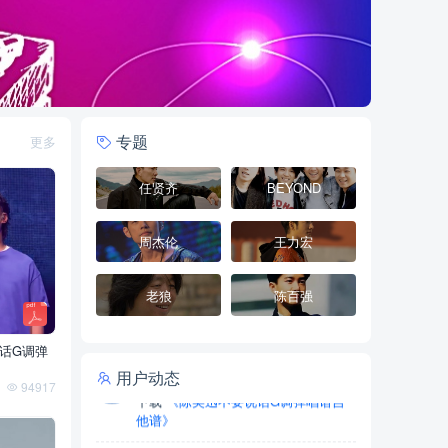
小斗 Չ*****
2026-08-07 18:39:15
下载
《赵雷成都C调弹唱谱吉他谱》
Vin***
2026-08-07 15:41:55
下载
《赵雷成都C调弹唱谱吉他谱》
专题
更多
1️**
2026-08-06 18:57:43
下载
《周杰伦晴天C调指弹谱吉他
任贤齐
BEYOND
谱》
愿*
2026-08-06 11:50:17
周杰伦
王力宏
下载
《蔡健雅红色高跟鞋C调弹唱谱
吉他谱》
老狼
陈百强
soph*****
2026-08-03 22:07:17
下载
《陈奕迅不要说话G调弹唱谱吉
话G调弹
他谱》
用户动态
94917
soph*****
2026-08-03 22:05:46
下载
《久石让卡农C调指弹谱吉他
谱》