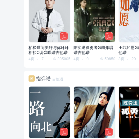
柏松世间美好与你环环
陈奕迅孤勇者G调弹唱
王菲如愿G
相扣C调弹唱谱吉他谱
谱吉他谱
他谱
4页
7
205005
4页
9
50850
3页
20
指弹谱
吉他谱