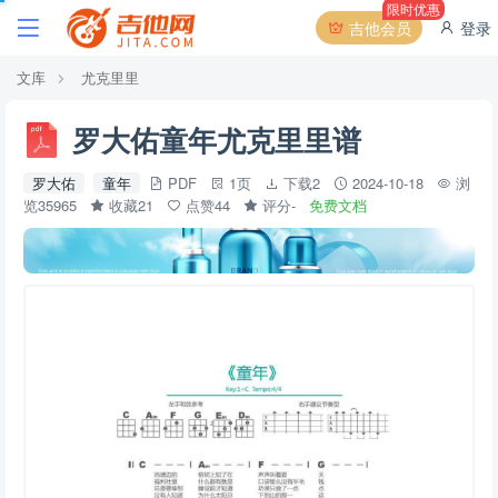
限时优惠
吉他会员
登录
文库
尤克里里
罗大佑童年尤克里里谱
罗大佑
童年
PDF
1页
下载2
2024-10-18
浏
览35965
收藏21
点赞44
评分-
免费文档